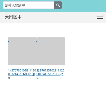
search
T
大崗國中
桃園市政府家庭教育中心提供「小桃家
:::
1) 376735102E_1120
2) 376735102E_1120
001244_ATTACH1.jp
001244_ATTACH2.jp
g
g
:::