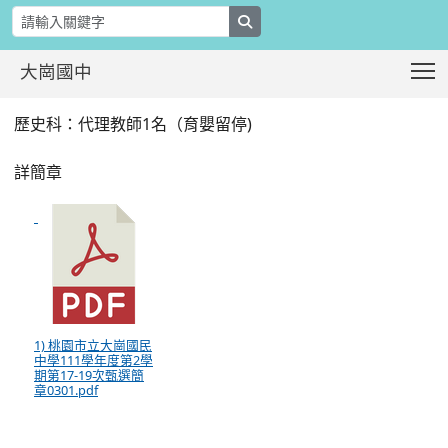
search
T
大崗國中
本校111學年度第2學期第17-19次代
:::
歷史科：代理教師1名（育嬰留停)
詳簡章
1) 桃園市立大崗國民
中學111學年度第2學
期第17-19次甄選簡
章0301.pdf