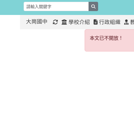
search
大崗國中
學校介紹
行政組織
本文已不開
:::
:::
本文已不開放！