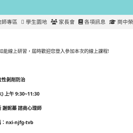
教師專區
學生園地
家長會
各項訊息
崗中榮
.11/19 家長性平教育知能線上研習會議
知能線上研習，屆時歡迎您登入參加本次的線上課程!
位性剝削防治
) 上午 9:30~11:30
所 謝妮蓁 諮商心理師
nxi-njfg-tvb