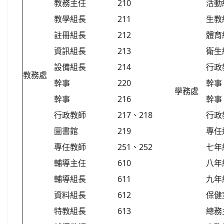
教務主任
210
活動
教學組長
211
生教
註冊組長
212
體育
資訊組長
213
衛生
設備組長
214
行政
教務處
幹事
220
幹事
學務處
幹事
216
幹事
行政教師
217、218
行政
圖書館
219
專任
專任教師
251、252
七年
輔導主任
610
八年
輔導組長
611
九年
資料組長
612
保健
特教組長
613
總務