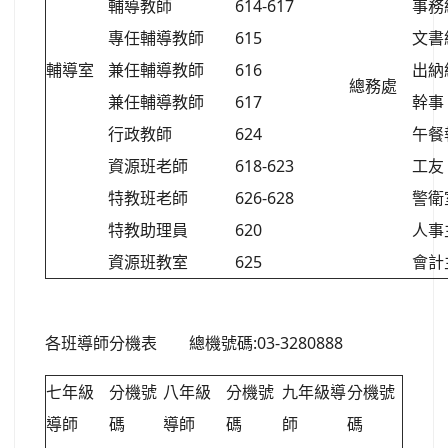
輔導教師
614-617
事務
專任輔導教師
615
文書
輔導室
兼任輔導教師
616
出納
總務處
兼任輔導教師
617
幹事
行政教師
624
午餐
資源班老師
618-623
工友
特教班老師
626-628
警衛
特教助理員
620
人事
資源班教室
625
會計
各班導師分機表 總機號碼:03-3280888
七年級
分機號
八年級
分機號
九年級導
分機號
導師
碼
導師
碼
師
碼